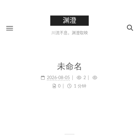
渊澄
川流不息，渊澄取映
未命名
2026-08-05
2
0
1 分钟