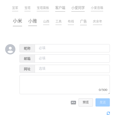
客户端
小爱同学
宜家
宝塔
宝塔面板
小爱音箱
小米
小雅
广告
山西
工具
布线
庆余年
昵称
邮箱
网址
0/500
预览
发送