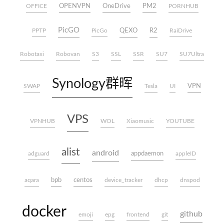
OPENVPN
OneDrive
PM2
OFFICE
PORNHUB
PicGO
QEXO
R2
PPTP
PicGo
RaiDrive
Robotaxi
Robovan
S3
SSL
SSR
SU7
SU7Ultra
Synology群晖
VPN
SWAP
Tesla
UI
VPS
VPNHUB
WOL
Xiaomusic
YOUTUBE
alist
android
appdaemon
adguard
appleID
bpb
centos
aqara
device_tracker
dhcp
dnspod
docker
github
emoji
epg
frontend
git