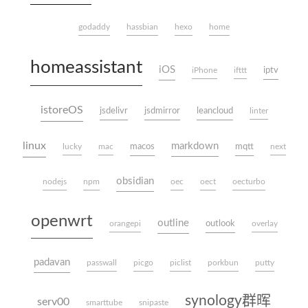
godaddy
hassbian
hexo
home
homeassistant
iOS
iptv
iPhone
ifttt
istoreOS
jsdelivr
jsdmirror
leancloud
linter
linux
markdown
macos
mqtt
lucky
mac
next
obsidian
nodejs
npm
oec
oect
oecturbo
openwrt
outline
outlook
orangepi
overlay
padavan
passwall
picgo
piclist
porkbun
putty
synology群晖
serv00
smarttube
snipaste