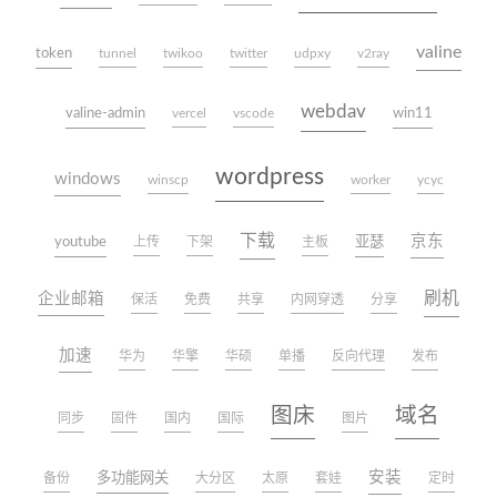
valine
token
tunnel
twikoo
twitter
udpxy
v2ray
webdav
valine-admin
win11
vercel
vscode
wordpress
windows
winscp
worker
ycyc
下载
京东
youtube
亚瑟
上传
下架
主板
刷机
企业邮箱
保活
免费
共享
内网穿透
分享
加速
华为
华擎
华硕
单播
反向代理
发布
图床
域名
同步
固件
国内
国际
图片
安装
多功能网关
备份
大分区
太原
套娃
定时