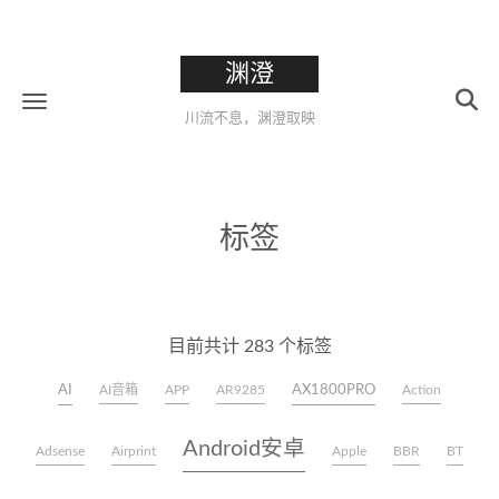
渊澄
川流不息，渊澄取映
标签
目前共计 283 个标签
AI
AX1800PRO
AI音箱
APP
AR9285
Action
Android安卓
Adsense
Airprint
Apple
BBR
BT