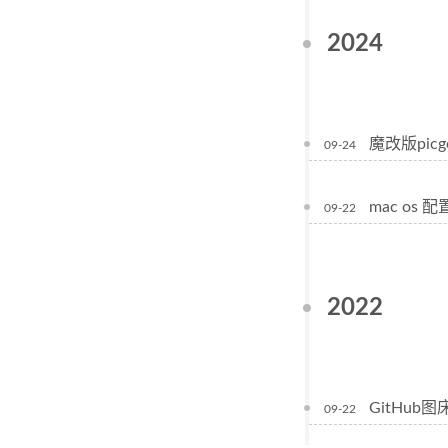
2024
魔改版picgo
09-24
mac os 
09-22
2022
GitHub
09-22