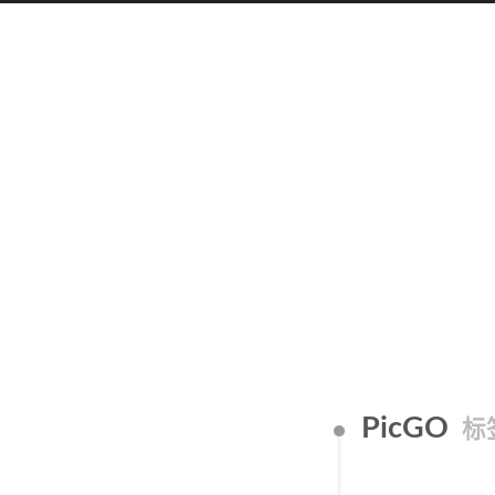
PicGO
标