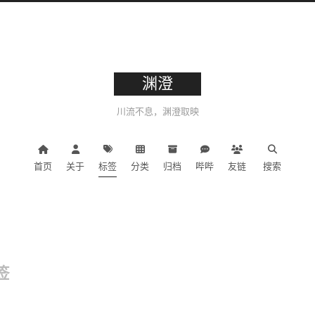
渊澄
川流不息，渊澄取映
首页
关于
标签
分类
归档
哔哔
友链
搜索
签