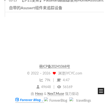
【3-21更新】Padavan路由器使用HomeAssistant
03-13
自带的Asuswrt组件来追踪设备
萌ICP备20241068号
© 2022 –
2026
渊澄|iYCYC.com
79k
4:47
49648
56169
由
Hexo
&
NexT.Muse
强力驱动