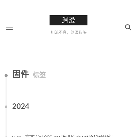
渊澄
川流不息，渊澄取映
固件
标签
2024