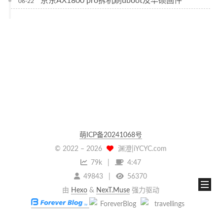
京东AX1800 pro拆机刷uboot及华硕固件
06-22
萌ICP备20241068号
© 2022 –
2026
渊澄|iYCYC.com
79k
4:47
49843
56370
由
Hexo
&
NexT.Muse
强力驱动