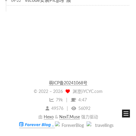
vscode安装Picgo扩展
09-22
萌ICP备20241068号
© 2022 –
2026
渊澄|iYCYC.com
79k
4:47
49576
56092
由
Hexo
&
NexT.Muse
强力驱动