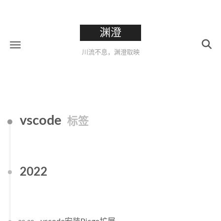
渊澄
川流不息，渊澄取映
vscode
标签
2022