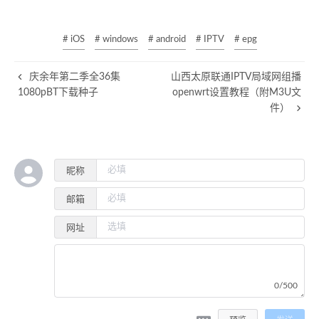
# iOS
# windows
# android
# IPTV
# epg
庆余年第二季全36集
山西太原联通IPTV局域网组播
1080pBT下载种子
openwrt设置教程（附M3U文
件）
昵称
邮箱
网址
0/500