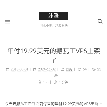
渊澄
川流不息，渊澄取映
年付19.99美元的搬瓦工VPS上架
了
2018-05-01
2024-11-02
网络
54
21
185
1 分钟
今天去搬瓦工看到之前停售的年付19.99美元的VPS重新上