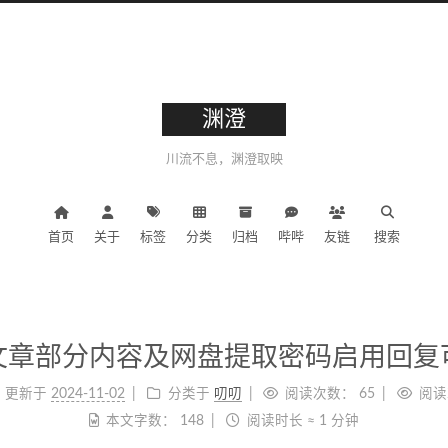
渊澄
川流不息，渊澄取映
首页
关于
标签
分类
归档
哔哔
友链
搜索
文章部分内容及网盘提取密码启用回复
更新于
2024-11-02
分类于
叨叨
阅读次数：
65
阅读
本文字数：
148
阅读时长 ≈
1 分钟