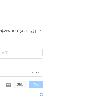
软件VPNHUB【APK下载】
0/500
预览
发送