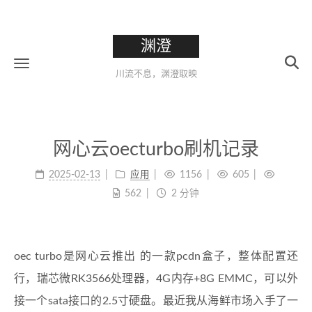
渊澄
川流不息，渊澄取映
网心云oecturbo刷机记录
2025-02-13
应用
1156
605
562
2 分钟
oec turbo是网心云推出 的一款pcdn盒子，整体配置还
行，瑞芯微RK3566处理器，4G内存+8G EMMC，可以外
接一个sata接口的2.5寸硬盘。最近我从海鲜市场入手了一