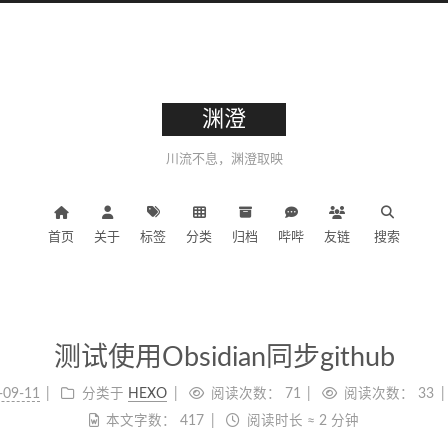
渊澄
川流不息，渊澄取映
首页
关于
标签
分类
归档
哔哔
友链
搜索
测试使用Obsidian同步github
-09-11
分类于
HEXO
阅读次数：
71
阅读次数：
33
本文字数：
417
阅读时长 ≈
2 分钟