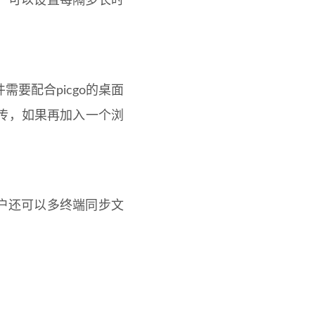
ll，可以设置每隔多长时
插件需要配合picgo的桌面
传，如果再加入一个浏
用户还可以多终端同步文