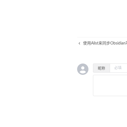
使用Alist来同步Obsidia
昵称