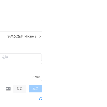
苹果又发新iPhone了
0/500
预览
发送