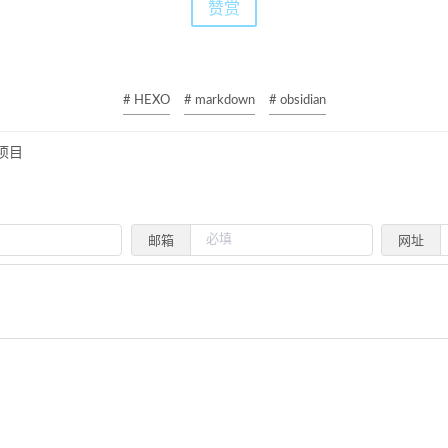
赞赏
# HEXO
# markdown
# obsidian
n项目
邮箱
网址