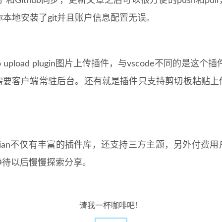
于和Github同步，更新文章之后可以很方便的push和pu
你本地安装了git并且账户信息配置无误。
to upload plugin图片上传插件，与vscode不同的是这个
需要客户端常驻后台。还有就是插件只支持剪切板粘贴上
。
sdian不仅有丰富的插件库，还支持三方主题，另外付费
静待以后慢慢探索分享。
请我一杯咖啡吧！