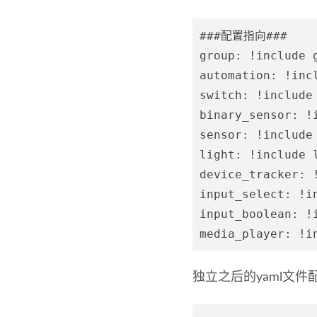
###配置指向###

group: !include g
automation: !incl
switch: !include 
binary_sensor: !i
sensor: !include 
light: !include l
device_tracker: 
input_select: !in
input_boolean: !
独立之后的yaml文件