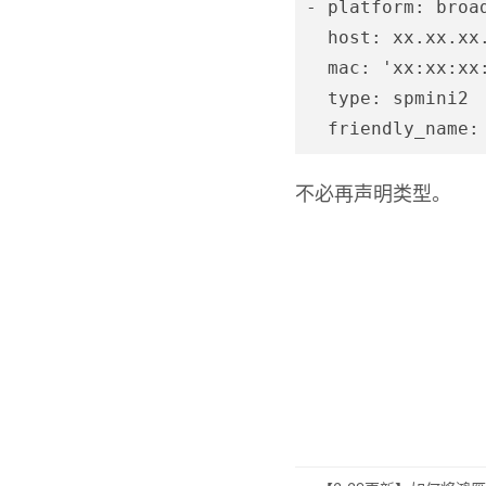
- platform: broad
  host: xx.xx.xx.
  mac: 'xx:xx:xx:
  type: spmini2

不必再声明类型。