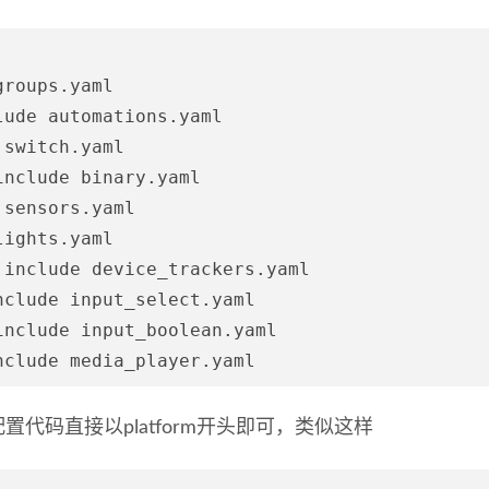
roups.yaml

ude automations.yaml

switch.yaml

nclude binary.yaml

sensors.yaml

ights.yaml

!include device_trackers.yaml

clude input_select.yaml

include input_boolean.yaml

配置代码直接以platform开头即可，类似这样