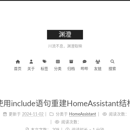
渊澄
川流不息，渊澄取映
首页
关于
标签
分类
归档
哔哔
友链
搜索
使用include语句重建HomeAssistant结
更新于
2024-11-02
分类于
HomeAssistant
阅读次数：
阅读次数：