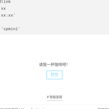
link

xx

xx:xx'

请我一杯咖啡吧！
赞赏
# 智能家居