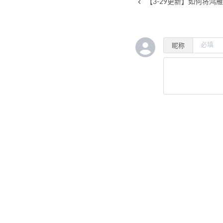
【3-29更新】如何将鸿雁83
昵称