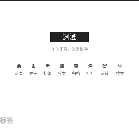
渊澄
川流不息，渊澄取映
首页
关于
标签
分类
归档
哔哔
友链
搜索
标签