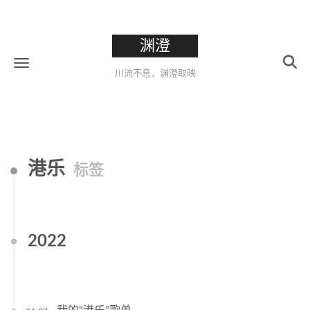
渊澄
川流不息，渊澄取映
港乐
标签
2022