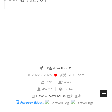
我的“港乐”歌单
04-27
萌ICP备20241068号
© 2022 –
2026
渊澄|iYCYC.com
79k
4:47
49627
56148
由
Hexo
&
NexT.Muse
强力驱动