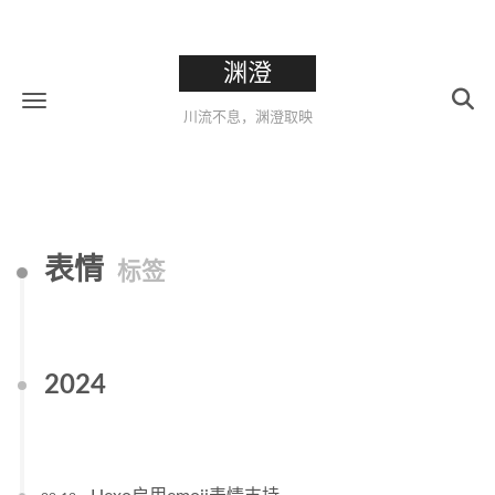
渊澄
川流不息，渊澄取映
表情
标签
2024