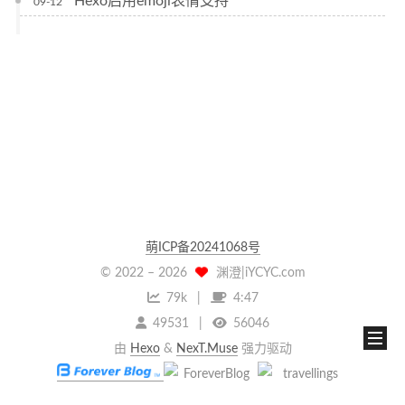
Hexo启用emoji表情支持
09-12
萌ICP备20241068号
© 2022 –
2026
渊澄|iYCYC.com
79k
4:47
49531
56046
由
Hexo
&
NexT.Muse
强力驱动