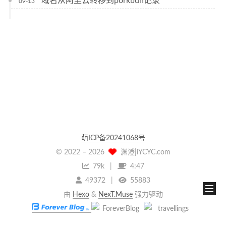
域名从阿里云转移到porkbun记录
09-13
萌ICP备20241068号
© 2022 –
2026
渊澄|iYCYC.com
79k
4:47
49372
55883
由
Hexo
&
NexT.Muse
强力驱动