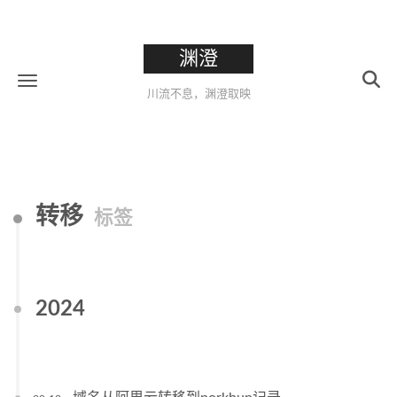
渊澄
川流不息，渊澄取映
转移
标签
2024