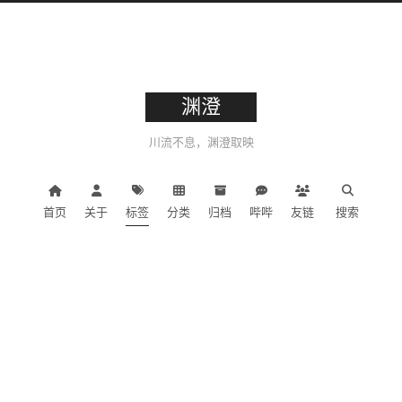
渊澄
川流不息，渊澄取映
首页
关于
标签
分类
归档
哔哔
友链
搜索