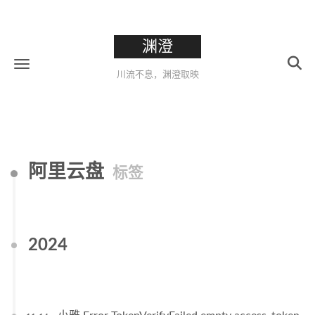
渊澄
川流不息，渊澄取映
阿里云盘
标签
2024